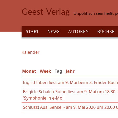
Direkt zum Inhalt
Geest-Verlag
Unpolitisch sein heißt p
HAUPTMENÜ
START
NEWS
AUTOREN
BÜCHER
Kalender
Sie sind hier
Monat
Week
Tag
(aktiver Reiter)
Jahr
Ingrid Ihben liest am 9. Mai beim 3. Emder Büc
Brigitte Schalch-Suing liest am 9. Mai um 18.
'Symphonie in e-Moll'
Schluss! Aus! Sense! - am 9. Mai 2026 um 20.00 