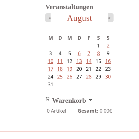
Veranstaltungen
August
«
»
Goetze, Christina - Ade, du
M
D
M
D
F
S
S
schöne...
1
2
3
4
5
6
7
8
9
10
11
12
13
14
15
16
17
18
19
20
21
22
23
24
25
26
27
28
29
30
31
Warenkorb
0
Artikel
Gesamt:
0,00€