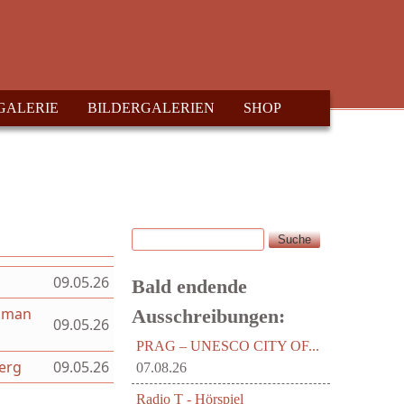
GALERIE
BILDERGALERIEN
SHOP
Suche
Suchformular
09.05.26
Bald endende
Roman
Ausschreibungen:
09.05.26
PRAG – UNESCO CITY OF...
berg
09.05.26
07.08.26
Radio T - Hörspiel