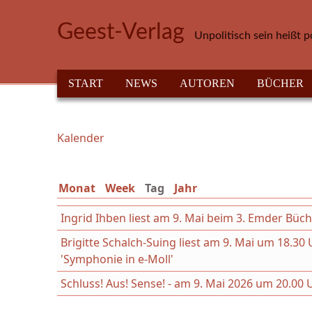
Direkt zum Inhalt
Geest-Verlag
Unpolitisch sein heißt p
HAUPTMENÜ
START
NEWS
AUTOREN
BÜCHER
Kalender
Sie sind hier
Monat
Week
Tag
(aktiver Reiter)
Jahr
Ingrid Ihben liest am 9. Mai beim 3. Emder Büc
Brigitte Schalch-Suing liest am 9. Mai um 18.
'Symphonie in e-Moll'
Schluss! Aus! Sense! - am 9. Mai 2026 um 20.00 