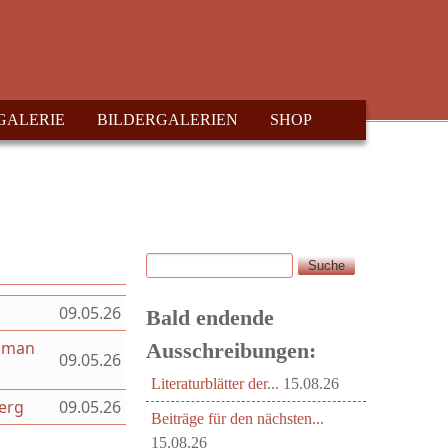
GALERIE
BILDERGALERIEN
SHOP
Suche
Suchformular
09.05.26
Bald endende
Roman
Ausschreibungen:
09.05.26
Literaturblätter der...
15.08.26
berg
09.05.26
Beiträge für den nächsten...
15.08.26