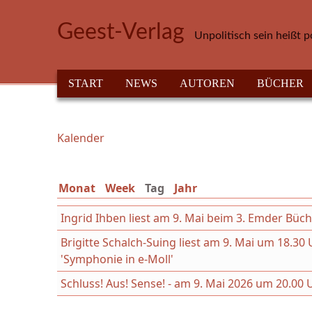
Direkt zum Inhalt
Geest-Verlag
Unpolitisch sein heißt p
HAUPTMENÜ
START
NEWS
AUTOREN
BÜCHER
Kalender
Sie sind hier
Monat
Week
Tag
(aktiver Reiter)
Jahr
Ingrid Ihben liest am 9. Mai beim 3. Emder Büc
Brigitte Schalch-Suing liest am 9. Mai um 18.
'Symphonie in e-Moll'
Schluss! Aus! Sense! - am 9. Mai 2026 um 20.00 