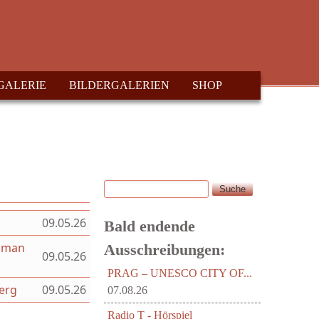
GALERIE
BILDERGALERIEN
SHOP
Suche
Suchformular
09.05.26
Bald endende
Roman
Ausschreibungen:
09.05.26
PRAG – UNESCO CITY OF...
berg
09.05.26
07.08.26
Radio T - Hörspiel