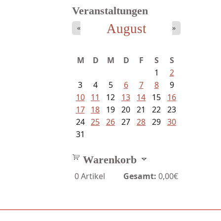
Veranstaltungen
August
«
»
Goetze, Christina - Ade, du
schöne...
M
D
M
D
F
S
S
1
2
3
4
5
6
7
8
9
10
11
12
13
14
15
16
17
18
19
20
21
22
23
24
25
26
27
28
29
30
31
Warenkorb
0
Artikel
Gesamt:
0,00€