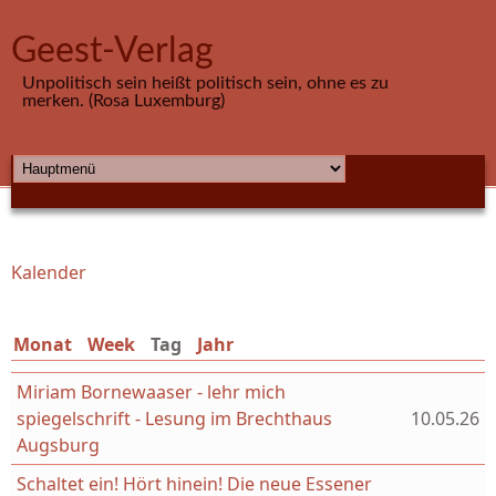
Direkt zum Inhalt
Geest-Verlag
Unpolitisch sein heißt politisch sein, ohne es zu
merken. (Rosa Luxemburg)
HAUPTMENÜ
Kalender
Sie sind hier
Monat
Week
Tag
(aktiver Reiter)
Jahr
Miriam Bornewaaser - lehr mich
spiegelschrift - Lesung im Brechthaus
10.05.26
Augsburg
Schaltet ein! Hört hinein! Die neue Essener