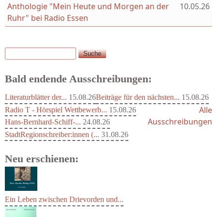
Anthologie "Mein Heute und Morgen an der
10.05.26
Ruhr" bei Radio Essen
Suche
Suchformular
Bald endende Ausschreibungen:
Literaturblätter der...
15.08.26
Beiträge für den nächsten...
15.08.26
Alle
Radio T - Hörspiel Wettbewerb...
15.08.26
Ausschreibungen
Hans-Bernhard-Schiff-...
24.08.26
StadtRegionschreiber:innen (...
31.08.26
Neu erschienen:
Ein Leben zwischen Drievorden und...