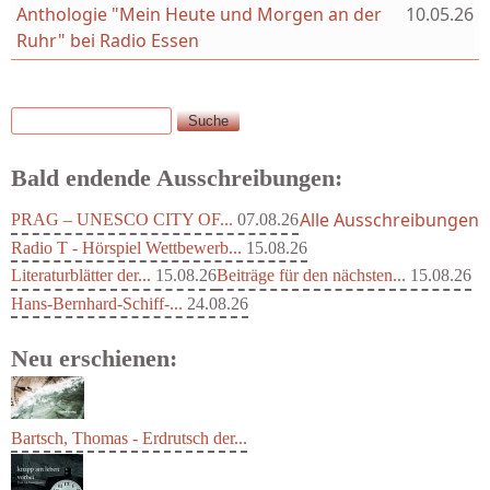
Anthologie "Mein Heute und Morgen an der
10.05.26
Ruhr" bei Radio Essen
Suche
Suchformular
Bald endende Ausschreibungen:
Alle Ausschreibungen
PRAG – UNESCO CITY OF...
07.08.26
Radio T - Hörspiel Wettbewerb...
15.08.26
Literaturblätter der...
15.08.26
Beiträge für den nächsten...
15.08.26
Hans-Bernhard-Schiff-...
24.08.26
Neu erschienen:
Bartsch, Thomas - Erdrutsch der...