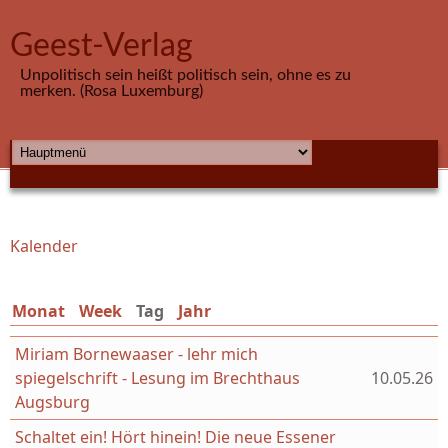
Direkt zum Inhalt
Geest-Verlag
Unpolitisch sein heißt politisch sein, ohne es zu
merken. (Rosa Luxemburg)
HAUPTMENÜ
Kalender
Sie sind hier
Monat
Week
Tag
(aktiver Reiter)
Jahr
Miriam Bornewaaser - lehr mich
spiegelschrift - Lesung im Brechthaus
10.05.26
Augsburg
Schaltet ein! Hört hinein! Die neue Essener