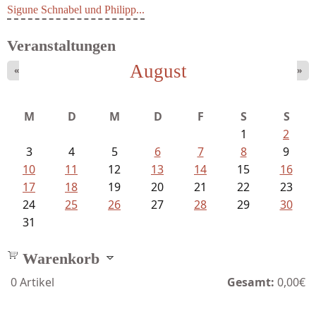
Sigune Schnabel und Philipp...
Veranstaltungen
August
«
»
M
D
M
D
F
S
S
1
2
3
4
5
6
7
8
9
10
11
12
13
14
15
16
17
18
19
20
21
22
23
24
25
26
27
28
29
30
31
Warenkorb
0
Artikel
Gesamt:
0,00€