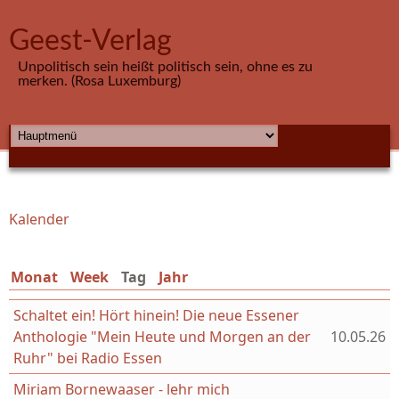
Direkt zum Inhalt
Geest-Verlag
Unpolitisch sein heißt politisch sein, ohne es zu
merken. (Rosa Luxemburg)
HAUPTMENÜ
Kalender
Sie sind hier
Monat
Week
Tag
(aktiver Reiter)
Jahr
Schaltet ein! Hört hinein! Die neue Essener
Anthologie "Mein Heute und Morgen an der
10.05.26
Ruhr" bei Radio Essen
Miriam Bornewaaser - lehr mich