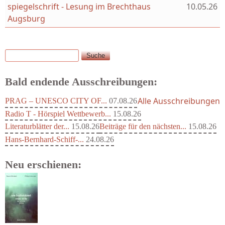
spiegelschrift - Lesung im Brechthaus
10.05.26
Augsburg
Suche
Suchformular
Bald endende Ausschreibungen:
Alle Ausschreibungen
PRAG – UNESCO CITY OF...
07.08.26
Radio T - Hörspiel Wettbewerb...
15.08.26
Literaturblätter der...
15.08.26
Beiträge für den nächsten...
15.08.26
Hans-Bernhard-Schiff-...
24.08.26
Neu erschienen: