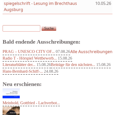
spiegelschrift - Lesung im Brechthaus
10.05.26
Augsburg
Suche
Suchformular
Bald endende Ausschreibungen:
Alle Ausschreibungen
PRAG – UNESCO CITY OF...
07.08.26
Radio T - Hörspiel Wettbewerb...
15.08.26
Literaturblätter der...
15.08.26
Beiträge für den nächsten...
15.08.26
Hans-Bernhard-Schiff-...
24.08.26
Neu erschienen:
Meinhold, Gottfried - Lachverbot...