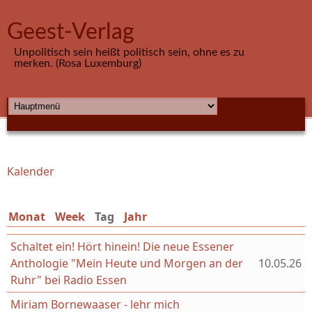
Direkt zum Inhalt
Geest-Verlag
Unpolitisch sein heißt politisch sein, ohne es zu
merken. (Rosa Luxemburg)
HAUPTMENÜ
Kalender
Sie sind hier
Monat
Week
Tag
(aktiver Reiter)
Jahr
Schaltet ein! Hört hinein! Die neue Essener
Anthologie "Mein Heute und Morgen an der
10.05.26
Ruhr" bei Radio Essen
Miriam Bornewaaser - lehr mich