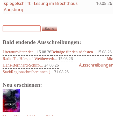
spiegelschrift - Lesung im Brechthaus
10.05.26
Augsburg
Suche
Suchformular
Bald endende Ausschreibungen:
Literaturblätter der...
15.08.26
Beiträge für den nächsten...
15.08.26
Alle
Radio T - Hörspiel Wettbewerb...
15.08.26
Ausschreibungen
Hans-Bernhard-Schiff-...
24.08.26
StadtRegionschreiber:innen (...
31.08.26
Neu erschienen: