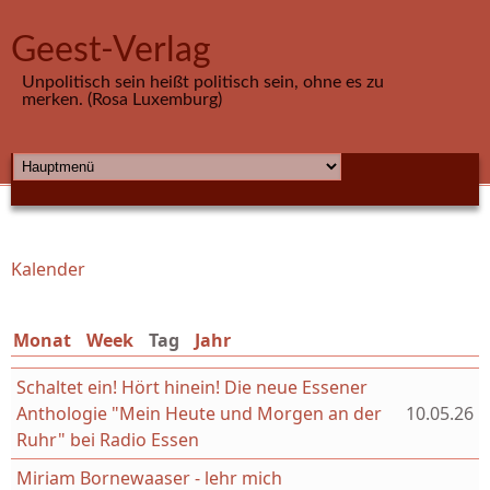
Direkt zum Inhalt
Geest-Verlag
Unpolitisch sein heißt politisch sein, ohne es zu
merken. (Rosa Luxemburg)
HAUPTMENÜ
Kalender
Sie sind hier
Monat
Week
Tag
(aktiver Reiter)
Jahr
Schaltet ein! Hört hinein! Die neue Essener
Anthologie "Mein Heute und Morgen an der
10.05.26
Ruhr" bei Radio Essen
Miriam Bornewaaser - lehr mich