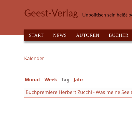
Direkt zum Inhalt
Geest-Verlag
Unpolitisch sein heißt p
HAUPTMENÜ
START
NEWS
AUTOREN
BÜCHER
Kalender
Sie sind hier
Monat
Week
Tag
(aktiver Reiter)
Jahr
Buchpremiere Herbert Zucchi - Was meine Seele