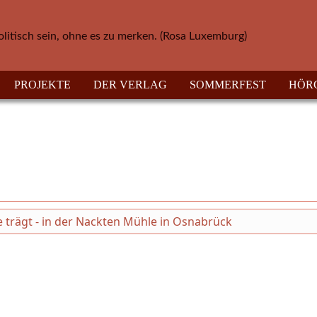
olitisch sein, ohne es zu merken. (Rosa Luxemburg)
PROJEKTE
DER VERLAG
SOMMERFEST
HÖR
 trägt - in der Nackten Mühle in Osnabrück