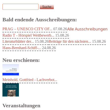
Suche
Suchformular
Bald endende Ausschreibungen:
Alle Ausschreibungen
PRAG – UNESCO CITY OF...
07.08.26
Radio T - Hörspiel Wettbewerb...
15.08.26
Literaturblätter der...
15.08.26
Beiträge für den nächsten...
15.08.26
Hans-Bernhard-Schiff-...
24.08.26
Neu erschienen:
Meinhold, Gottfried - Lachverbot...
Veranstaltungen