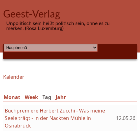
Direkt zum Inhalt
Geest-Verlag
Unpolitisch sein heißt politisch sein, ohne es zu
merken. (Rosa Luxemburg)
HAUPTMENÜ
Kalender
Sie sind hier
Monat
Week
Tag
(aktiver Reiter)
Jahr
Buchpremiere Herbert Zucchi - Was meine
Seele trägt - in der Nackten Mühle in
12.05.26
Osnabrück