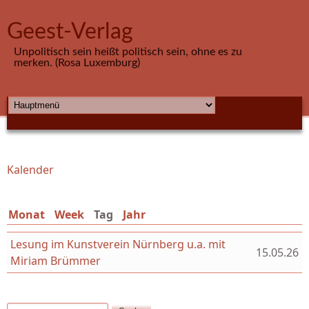
Direkt zum Inhalt
Geest-Verlag
Unpolitisch sein heißt politisch sein, ohne es zu
merken. (Rosa Luxemburg)
HAUPTMENÜ
Kalender
Sie sind hier
Monat
Week
Tag
(aktiver Reiter)
Jahr
Lesung im Kunstverein Nürnberg u.a. mit
15.05.26
Miriam Brümmer