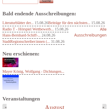
Suche
Suchformular
Bald endende Ausschreibungen:
Literaturblätter der...
15.08.26
Beiträge für den nächsten...
15.08.26
Alle
Radio T - Hörspiel Wettbewerb...
15.08.26
Ausschreibungen
Hans-Bernhard-Schiff-...
24.08.26
StadtRegionschreiber:innen (...
31.08.26
Neu erschienen:
Mayer König, Wolfgang - Dichtungen...
Veranstaltungen
August
«
»