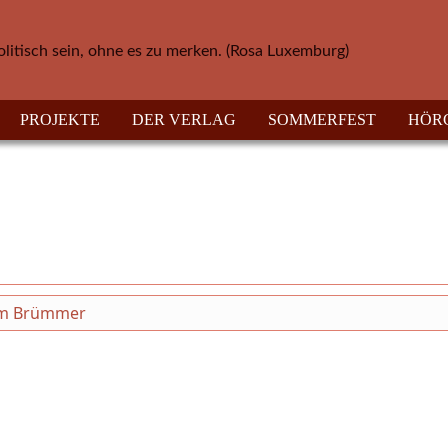
olitisch sein, ohne es zu merken. (Rosa Luxemburg)
PROJEKTE
DER VERLAG
SOMMERFEST
HÖR
iam Brümmer