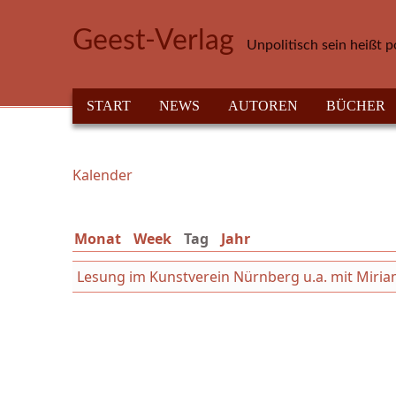
Direkt zum Inhalt
Geest-Verlag
Unpolitisch sein heißt p
HAUPTMENÜ
START
NEWS
AUTOREN
BÜCHER
Kalender
Sie sind hier
Monat
Week
Tag
(aktiver Reiter)
Jahr
Lesung im Kunstverein Nürnberg u.a. mit Mir