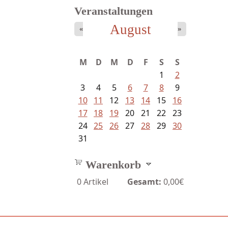
Veranstaltungen
August
«
»
Meinhold, Gottfried -
M
D
M
D
F
S
S
Lachverbot...
1
2
3
4
5
6
7
8
9
10
11
12
13
14
15
16
17
18
19
20
21
22
23
24
25
26
27
28
29
30
31
Warenkorb
0
Artikel
Gesamt:
0,00€