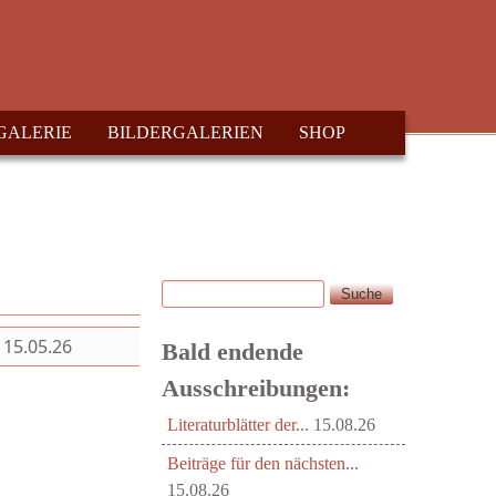
GALERIE
BILDERGALERIEN
SHOP
Suche
Suchformular
15.05.26
Bald endende
Ausschreibungen:
Literaturblätter der...
15.08.26
Beiträge für den nächsten...
15.08.26