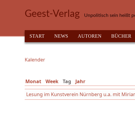
Direkt zum Inhalt
Geest-Verlag
Unpolitisch sein heißt p
HAUPTMENÜ
START
NEWS
AUTOREN
BÜCHER
Kalender
Sie sind hier
Monat
Week
Tag
(aktiver Reiter)
Jahr
Lesung im Kunstverein Nürnberg u.a. mit Mir