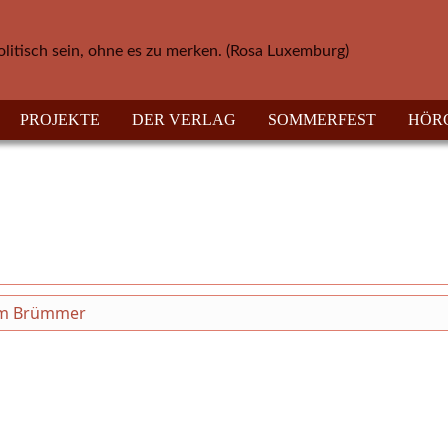
olitisch sein, ohne es zu merken. (Rosa Luxemburg)
PROJEKTE
DER VERLAG
SOMMERFEST
HÖR
iam Brümmer