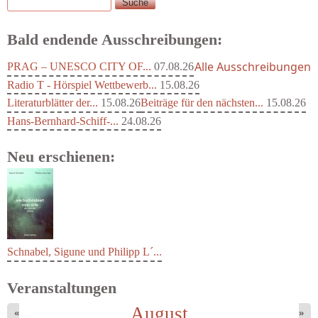
Suche
Suchformular
Bald endende Ausschreibungen:
Alle Ausschreibungen
PRAG – UNESCO CITY OF...
07.08.26
Radio T - Hörspiel Wettbewerb...
15.08.26
Literaturblätter der...
15.08.26
Beiträge für den nächsten...
15.08.26
Hans-Bernhard-Schiff-...
24.08.26
Neu erschienen:
Schnabel, Sigune und Philipp L´...
Veranstaltungen
August
«
»