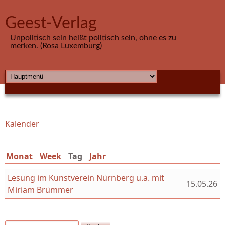
Direkt zum Inhalt
Geest-Verlag
Unpolitisch sein heißt politisch sein, ohne es zu
merken. (Rosa Luxemburg)
HAUPTMENÜ
Kalender
Sie sind hier
Monat
Week
Tag
(aktiver Reiter)
Jahr
Lesung im Kunstverein Nürnberg u.a. mit
15.05.26
Miriam Brümmer