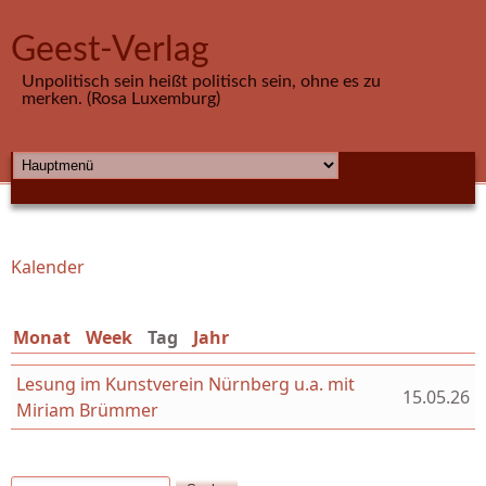
Direkt zum Inhalt
Geest-Verlag
Unpolitisch sein heißt politisch sein, ohne es zu
merken. (Rosa Luxemburg)
HAUPTMENÜ
Kalender
Sie sind hier
Monat
Week
Tag
(aktiver Reiter)
Jahr
Lesung im Kunstverein Nürnberg u.a. mit
15.05.26
Miriam Brümmer