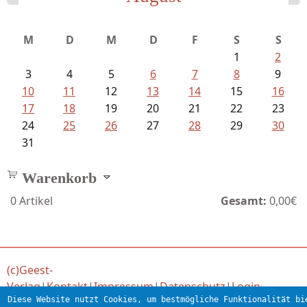
Mayer König, Wolfgang - Dichtungen...
M
D
M
D
F
S
S
1
2
3
4
5
6
7
8
9
10
11
12
13
14
15
16
17
18
19
20
21
22
23
24
25
26
27
28
29
30
31
Warenkorb
0
Artikel
Gesamt:
0,00€
(c)Geest-
Verlag
|
Kontakt
|
Impressum
|
Datenschutz
|
Login
Diese Website nutzt Cookies, um bestmögliche Funktionalität bi