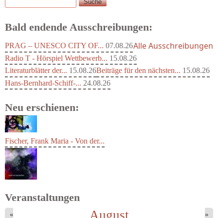
Suche
Suchformular
Bald endende Ausschreibungen:
Alle Ausschreibungen
PRAG – UNESCO CITY OF...
07.08.26
Radio T - Hörspiel Wettbewerb...
15.08.26
Literaturblätter der...
15.08.26
Beiträge für den nächsten...
15.08.26
Hans-Bernhard-Schiff-...
24.08.26
Neu erschienen:
Fischer, Frank Maria - Von der...
Veranstaltungen
August
«
»