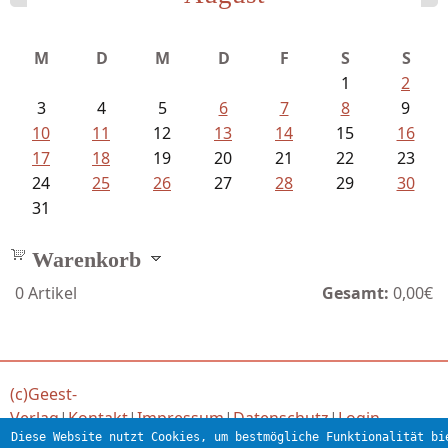
Ein Leben zwischen Drievorden und...
M
D
M
D
F
S
S
1
2
3
4
5
6
7
8
9
10
11
12
13
14
15
16
17
18
19
20
21
22
23
24
25
26
27
28
29
30
31
Warenkorb
0
Artikel
Gesamt:
0,00€
(c)Geest-
Verlag
|
Kontakt
|
Impressum
|
Datenschutz
|
Login
Diese Website nutzt Cookies, um bestmögliche Funktionalität bi