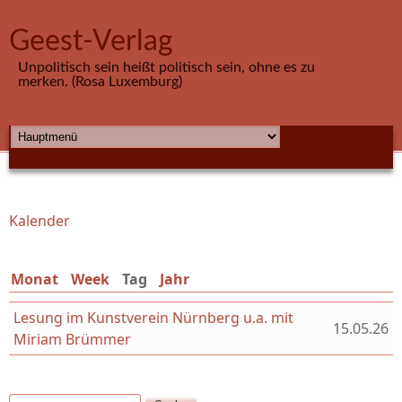
Direkt zum Inhalt
Geest-Verlag
Unpolitisch sein heißt politisch sein, ohne es zu
merken. (Rosa Luxemburg)
HAUPTMENÜ
Kalender
Sie sind hier
Monat
Week
Tag
(aktiver Reiter)
Jahr
Lesung im Kunstverein Nürnberg u.a. mit
15.05.26
Miriam Brümmer