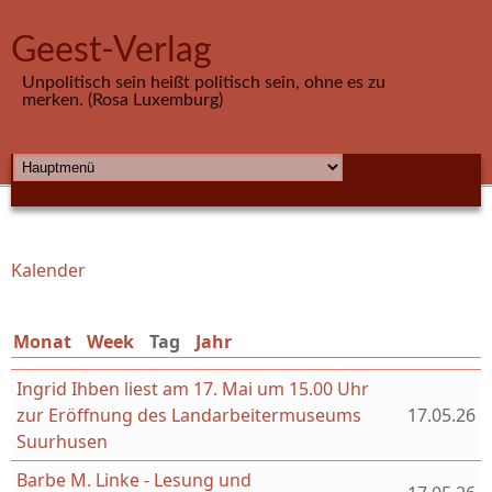
Direkt zum Inhalt
Geest-Verlag
Unpolitisch sein heißt politisch sein, ohne es zu
merken. (Rosa Luxemburg)
HAUPTMENÜ
Kalender
Sie sind hier
Monat
Week
Tag
(aktiver Reiter)
Jahr
Ingrid Ihben liest am 17. Mai um 15.00 Uhr
zur Eröffnung des Landarbeitermuseums
17.05.26
Suurhusen
Barbe M. Linke - Lesung und