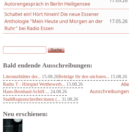
17.05.26
Autorengespräch in Berlin Heiligensee
Schaltet ein! Hört hinein! Die neue Essener
Anthologie "Mein Heute und Morgen an der
17.05.26
Ruhr" bei Radio Essen
Suche
Suchformular
Bald endende Ausschreibungen:
Literaturblätter der...
15.08.26
Beiträge für den nächsten...
15.08.26
Alle
Radio T - Hörspiel Wettbewerb...
15.08.26
Ausschreibungen
Hans-Bernhard-Schiff-...
24.08.26
StadtRegionschreiber:innen (...
31.08.26
Neu erschienen: