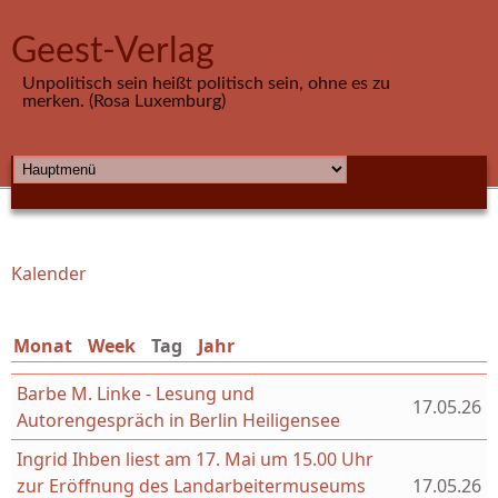
Direkt zum Inhalt
Geest-Verlag
Unpolitisch sein heißt politisch sein, ohne es zu
merken. (Rosa Luxemburg)
HAUPTMENÜ
Kalender
Sie sind hier
Monat
Week
Tag
(aktiver Reiter)
Jahr
Barbe M. Linke - Lesung und
17.05.26
Autorengespräch in Berlin Heiligensee
Ingrid Ihben liest am 17. Mai um 15.00 Uhr
zur Eröffnung des Landarbeitermuseums
17.05.26