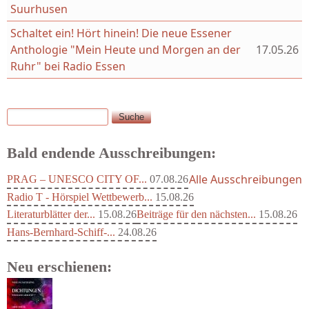
Suurhusen
Schaltet ein! Hört hinein! Die neue Essener
Anthologie "Mein Heute und Morgen an der
17.05.26
Ruhr" bei Radio Essen
Suche
Suchformular
Bald endende Ausschreibungen:
Alle Ausschreibungen
PRAG – UNESCO CITY OF...
07.08.26
Radio T - Hörspiel Wettbewerb...
15.08.26
Literaturblätter der...
15.08.26
Beiträge für den nächsten...
15.08.26
Hans-Bernhard-Schiff-...
24.08.26
Neu erschienen: