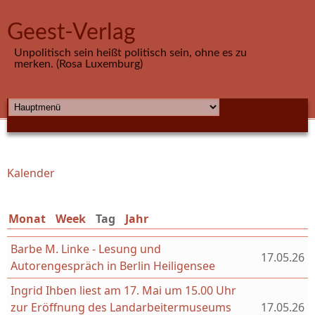
Direkt zum Inhalt
Geest-Verlag
Unpolitisch sein heißt politisch sein, ohne es zu
merken. (Rosa Luxemburg)
HAUPTMENÜ
Kalender
Sie sind hier
Monat
Week
Tag
(aktiver Reiter)
Jahr
Barbe M. Linke - Lesung und
17.05.26
Autorengespräch in Berlin Heiligensee
Ingrid Ihben liest am 17. Mai um 15.00 Uhr
zur Eröffnung des Landarbeitermuseums
17.05.26