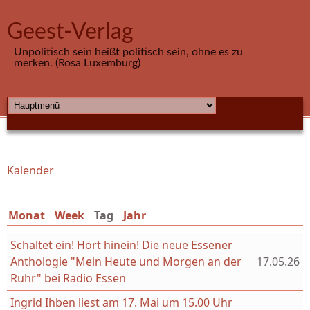
Direkt zum Inhalt
Geest-Verlag
Unpolitisch sein heißt politisch sein, ohne es zu
merken. (Rosa Luxemburg)
HAUPTMENÜ
Kalender
Sie sind hier
Monat
Week
Tag
(aktiver Reiter)
Jahr
Schaltet ein! Hört hinein! Die neue Essener
Anthologie "Mein Heute und Morgen an der
17.05.26
Ruhr" bei Radio Essen
Ingrid Ihben liest am 17. Mai um 15.00 Uhr