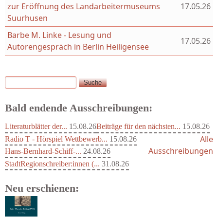
zur Eröffnung des Landarbeitermuseums
17.05.26
Suurhusen
Barbe M. Linke - Lesung und
17.05.26
Autorengespräch in Berlin Heiligensee
Suche
Suchformular
Bald endende Ausschreibungen:
Literaturblätter der...
15.08.26
Beiträge für den nächsten...
15.08.26
Alle
Radio T - Hörspiel Wettbewerb...
15.08.26
Ausschreibungen
Hans-Bernhard-Schiff-...
24.08.26
StadtRegionschreiber:innen (...
31.08.26
Neu erschienen: