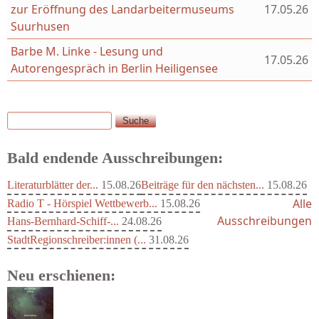
zur Eröffnung des Landarbeitermuseums
17.05.26
Suurhusen
Barbe M. Linke - Lesung und
17.05.26
Autorengespräch in Berlin Heiligensee
Suche
Suchformular
Bald endende Ausschreibungen:
Literaturblätter der...
15.08.26
Beiträge für den nächsten...
15.08.26
Alle
Radio T - Hörspiel Wettbewerb...
15.08.26
Ausschreibungen
Hans-Bernhard-Schiff-...
24.08.26
StadtRegionschreiber:innen (...
31.08.26
Neu erschienen: