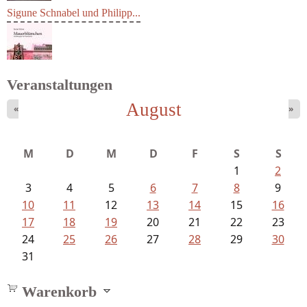
Sigune Schnabel und Philipp...
Veranstaltungen
August
«
»
Schon, Jenny - Mauerblümchen....
M
D
M
D
F
S
S
1
2
3
4
5
6
7
8
9
10
11
12
13
14
15
16
17
18
19
20
21
22
23
24
25
26
27
28
29
30
31
Warenkorb