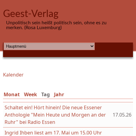
Direkt zum Inhalt
Geest-Verlag
Unpolitisch sein heißt politisch sein, ohne es zu
merken. (Rosa Luxemburg)
HAUPTMENÜ
Kalender
Sie sind hier
Monat
Week
Tag
(aktiver Reiter)
Jahr
Schaltet ein! Hört hinein! Die neue Essener
Anthologie "Mein Heute und Morgen an der
17.05.26
Ruhr" bei Radio Essen
Ingrid Ihben liest am 17. Mai um 15.00 Uhr