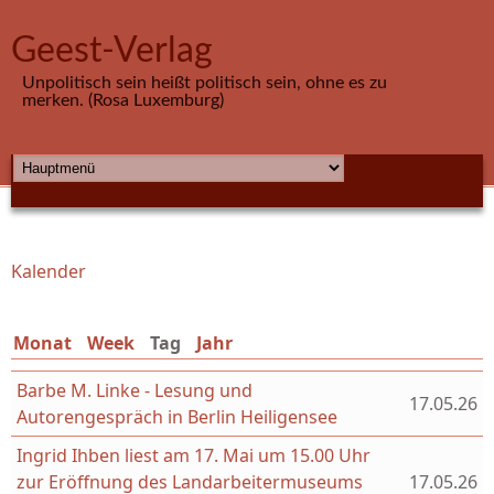
Direkt zum Inhalt
Geest-Verlag
Unpolitisch sein heißt politisch sein, ohne es zu
merken. (Rosa Luxemburg)
HAUPTMENÜ
Kalender
Sie sind hier
Monat
Week
Tag
(aktiver Reiter)
Jahr
Barbe M. Linke - Lesung und
17.05.26
Autorengespräch in Berlin Heiligensee
Ingrid Ihben liest am 17. Mai um 15.00 Uhr
zur Eröffnung des Landarbeitermuseums
17.05.26