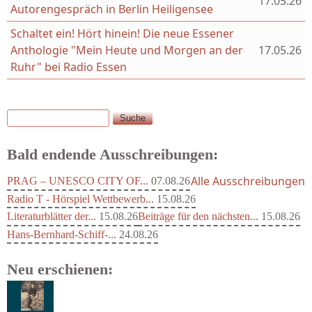
17.05.26
Autorengespräch in Berlin Heiligensee
Schaltet ein! Hört hinein! Die neue Essener
Anthologie "Mein Heute und Morgen an der
17.05.26
Ruhr" bei Radio Essen
Suche
Suchformular
Bald endende Ausschreibungen:
Alle Ausschreibungen
PRAG – UNESCO CITY OF...
07.08.26
Radio T - Hörspiel Wettbewerb...
15.08.26
Literaturblätter der...
15.08.26
Beiträge für den nächsten...
15.08.26
Hans-Bernhard-Schiff-...
24.08.26
Neu erschienen: