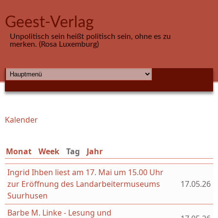
Direkt zum Inhalt
Geest-Verlag
Unpolitisch sein heißt politisch sein, ohne es zu
merken. (Rosa Luxemburg)
HAUPTMENÜ
Kalender
Sie sind hier
Monat
Week
Tag
(aktiver Reiter)
Jahr
Ingrid Ihben liest am 17. Mai um 15.00 Uhr
zur Eröffnung des Landarbeitermuseums
17.05.26
Suurhusen
Barbe M. Linke - Lesung und