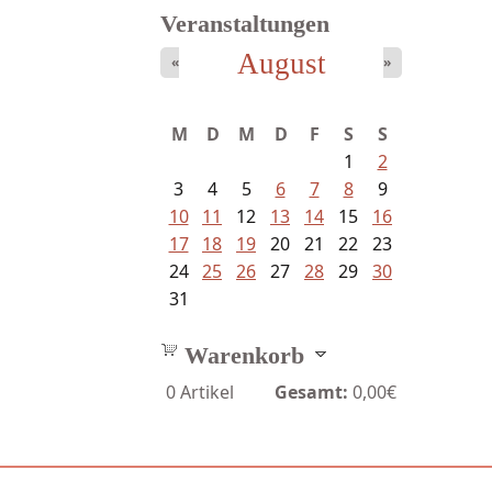
Veranstaltungen
August
«
»
Ein Leben zwischen Drievorden
M
D
M
D
F
S
S
und...
1
2
3
4
5
6
7
8
9
10
11
12
13
14
15
16
17
18
19
20
21
22
23
24
25
26
27
28
29
30
31
Warenkorb
0
Artikel
Gesamt:
0,00€