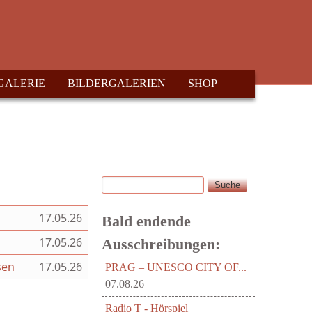
GALERIE
BILDERGALERIEN
SHOP
Suche
Suchformular
17.05.26
Bald endende
17.05.26
Ausschreibungen:
sen
17.05.26
PRAG – UNESCO CITY OF...
07.08.26
Radio T - Hörspiel