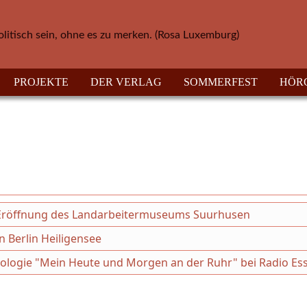
olitisch sein, ohne es zu merken. (Rosa Luxemburg)
PROJEKTE
DER VERLAG
SOMMERFEST
HÖR
ur Eröffnung des Landarbeitermuseums Suurhusen
 Berlin Heiligensee
thologie "Mein Heute und Morgen an der Ruhr" bei Radio Es