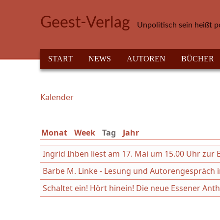
Direkt zum Inhalt
Geest-Verlag
Unpolitisch sein heißt p
HAUPTMENÜ
START
NEWS
AUTOREN
BÜCHER
Kalender
Sie sind hier
Monat
Week
Tag
(aktiver Reiter)
Jahr
Ingrid Ihben liest am 17. Mai um 15.00 Uhr z
Barbe M. Linke - Lesung und Autorengespräch in
Schaltet ein! Hört hinein! Die neue Essener An