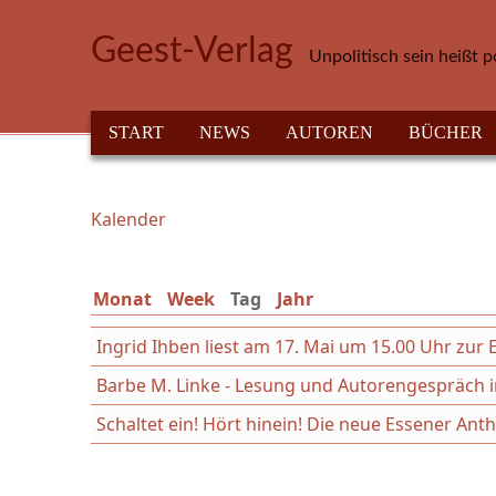
Direkt zum Inhalt
Geest-Verlag
Unpolitisch sein heißt p
HAUPTMENÜ
START
NEWS
AUTOREN
BÜCHER
Kalender
Sie sind hier
Monat
Week
Tag
(aktiver Reiter)
Jahr
Ingrid Ihben liest am 17. Mai um 15.00 Uhr z
Barbe M. Linke - Lesung und Autorengespräch in
Schaltet ein! Hört hinein! Die neue Essener An