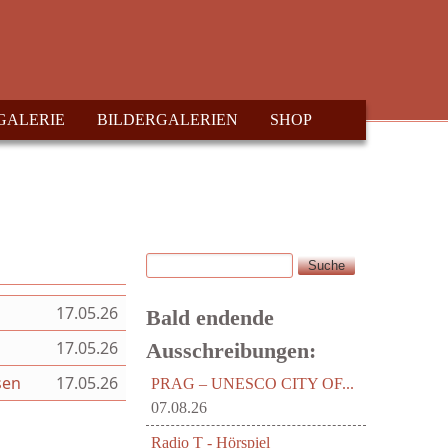
GALERIE
BILDERGALERIEN
SHOP
Suche
Suchformular
17.05.26
Bald endende
17.05.26
Ausschreibungen:
sen
17.05.26
PRAG – UNESCO CITY OF...
07.08.26
Radio T - Hörspiel