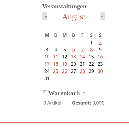
Veranstaltungen
August
«
»
Meinhold, Gottfried -
M
D
M
D
F
S
S
Lachverbot...
1
2
3
4
5
6
7
8
9
10
11
12
13
14
15
16
17
18
19
20
21
22
23
24
25
26
27
28
29
30
31
Warenkorb
0
Artikel
Gesamt:
0,00€