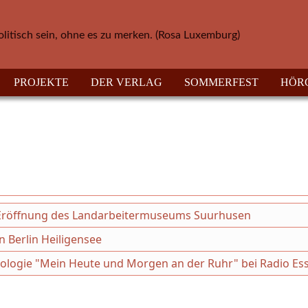
olitisch sein, ohne es zu merken. (Rosa Luxemburg)
PROJEKTE
DER VERLAG
SOMMERFEST
HÖR
ur Eröffnung des Landarbeitermuseums Suurhusen
 Berlin Heiligensee
thologie "Mein Heute und Morgen an der Ruhr" bei Radio Es