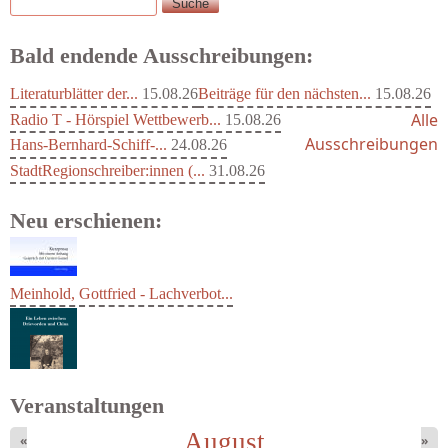
Suche
Suchformular
Bald endende Ausschreibungen:
Literaturblätter der...
15.08.26
Beiträge für den nächsten...
15.08.26
Alle
Radio T - Hörspiel Wettbewerb...
15.08.26
Ausschreibungen
Hans-Bernhard-Schiff-...
24.08.26
StadtRegionschreiber:innen (...
31.08.26
Neu erschienen:
Meinhold, Gottfried - Lachverbot...
Veranstaltungen
August
«
»