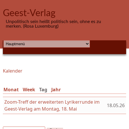
Direkt zum Inhalt
Geest-Verlag
Unpolitisch sein heißt politisch sein, ohne es zu
merken. (Rosa Luxemburg)
HAUPTMENÜ
Kalender
Sie sind hier
Monat
Week
Tag
(aktiver Reiter)
Jahr
Zoom-Treff der erweiterten Lyrikerrunde im
18.05.26
Geest-Verlag am Montag, 18. Mai