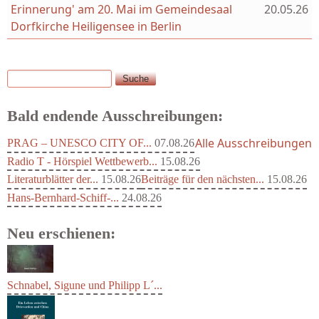
Erinnerung' am 20. Mai im Gemeindesaal
20.05.26
Dorfkirche Heiligensee in Berlin
Suche
Suchformular
Bald endende Ausschreibungen:
Alle Ausschreibungen
PRAG – UNESCO CITY OF...
07.08.26
Radio T - Hörspiel Wettbewerb...
15.08.26
Literaturblätter der...
15.08.26
Beiträge für den nächsten...
15.08.26
Hans-Bernhard-Schiff-...
24.08.26
Neu erschienen:
Schnabel, Sigune und Philipp L´...