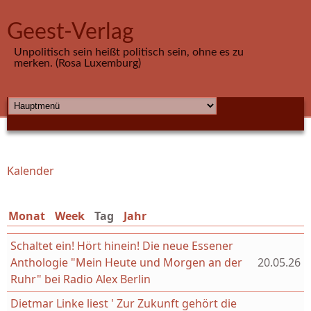
Direkt zum Inhalt
Geest-Verlag
Unpolitisch sein heißt politisch sein, ohne es zu
merken. (Rosa Luxemburg)
HAUPTMENÜ
Kalender
Sie sind hier
Monat
Week
Tag
(aktiver Reiter)
Jahr
Schaltet ein! Hört hinein! Die neue Essener
Anthologie "Mein Heute und Morgen an der
20.05.26
Ruhr" bei Radio Alex Berlin
Dietmar Linke liest ' Zur Zukunft gehört die