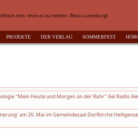
olitisch sein, ohne es zu merken. (Rosa Luxemburg)
PROJEKTE
DER VERLAG
SOMMERFEST
HÖR
thologie "Mein Heute und Morgen an der Ruhr" bei Radio Al
innerung' am 20. Mai im Gemeindesaal Dorfkirche Heiligense