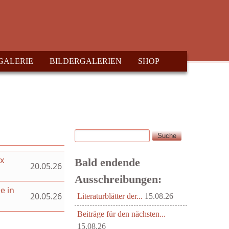
GALERIE
BILDERGALERIEN
SHOP
Suche
Suchformular
ex
Bald endende
20.05.26
Ausschreibungen:
e in
20.05.26
Literaturblätter der...
15.08.26
Beiträge für den nächsten...
15.08.26