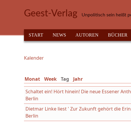
Direkt zum Inhalt
Geest-Verlag
Unpolitisch sein heißt p
HAUPTMENÜ
START
NEWS
AUTOREN
BÜCHER
Kalender
Sie sind hier
Monat
Week
Tag
(aktiver Reiter)
Jahr
Schaltet ein! Hört hinein! Die neue Essener An
Berlin
Dietmar Linke liest ' Zur Zukunft gehört die Er
Berlin