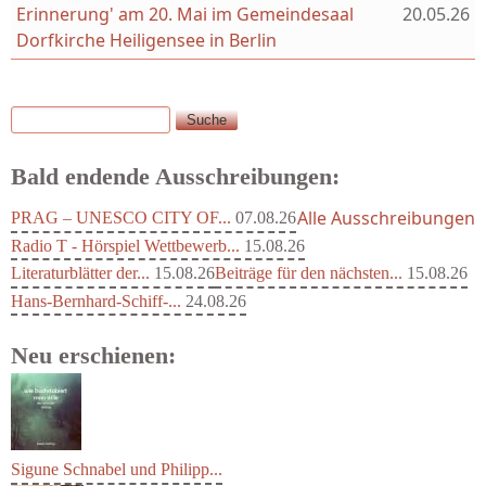
Erinnerung' am 20. Mai im Gemeindesaal
20.05.26
Dorfkirche Heiligensee in Berlin
Suche
Suchformular
Bald endende Ausschreibungen:
Alle Ausschreibungen
PRAG – UNESCO CITY OF...
07.08.26
Radio T - Hörspiel Wettbewerb...
15.08.26
Literaturblätter der...
15.08.26
Beiträge für den nächsten...
15.08.26
Hans-Bernhard-Schiff-...
24.08.26
Neu erschienen: