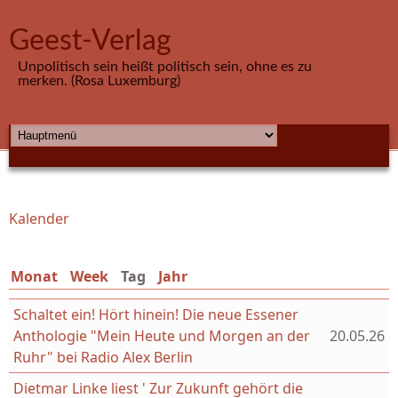
Direkt zum Inhalt
Geest-Verlag
Unpolitisch sein heißt politisch sein, ohne es zu
merken. (Rosa Luxemburg)
HAUPTMENÜ
Kalender
Sie sind hier
Monat
Week
Tag
(aktiver Reiter)
Jahr
Schaltet ein! Hört hinein! Die neue Essener
Anthologie "Mein Heute und Morgen an der
20.05.26
Ruhr" bei Radio Alex Berlin
Dietmar Linke liest ' Zur Zukunft gehört die