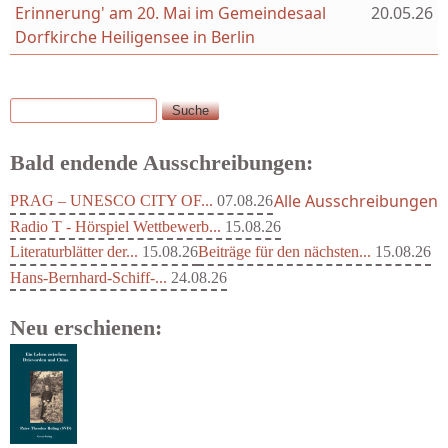
Erinnerung' am 20. Mai im Gemeindesaal
20.05.26
Dorfkirche Heiligensee in Berlin
Suche
Suchformular
Bald endende Ausschreibungen:
Alle Ausschreibungen
PRAG – UNESCO CITY OF...
07.08.26
Radio T - Hörspiel Wettbewerb...
15.08.26
Literaturblätter der...
15.08.26
Beiträge für den nächsten...
15.08.26
Hans-Bernhard-Schiff-...
24.08.26
Neu erschienen: