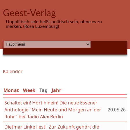
Direkt zum Inhalt
Geest-Verlag
Unpolitisch sein heißt politisch sein, ohne es zu
merken. (Rosa Luxemburg)
HAUPTMENÜ
Kalender
Sie sind hier
Monat
Week
Tag
(aktiver Reiter)
Jahr
Schaltet ein! Hört hinein! Die neue Essener
Anthologie "Mein Heute und Morgen an der
20.05.26
Ruhr" bei Radio Alex Berlin
Dietmar Linke liest ' Zur Zukunft gehört die