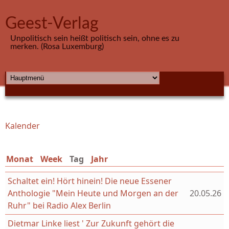
Direkt zum Inhalt
Geest-Verlag
Unpolitisch sein heißt politisch sein, ohne es zu
merken. (Rosa Luxemburg)
HAUPTMENÜ
Kalender
Sie sind hier
Monat
Week
Tag
(aktiver Reiter)
Jahr
Schaltet ein! Hört hinein! Die neue Essener
Anthologie "Mein Heute und Morgen an der
20.05.26
Ruhr" bei Radio Alex Berlin
Dietmar Linke liest ' Zur Zukunft gehört die