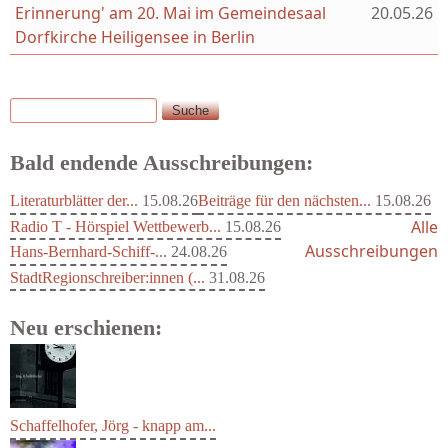
Erinnerung' am 20. Mai im Gemeindesaal
20.05.26
Dorfkirche Heiligensee in Berlin
Suche
Suchformular
Bald endende Ausschreibungen:
Literaturblätter der...
15.08.26
Beiträge für den nächsten...
15.08.26
Alle
Radio T - Hörspiel Wettbewerb...
15.08.26
Ausschreibungen
Hans-Bernhard-Schiff-...
24.08.26
StadtRegionschreiber:innen (...
31.08.26
Neu erschienen: