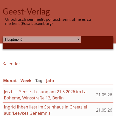
Direkt zum Inhalt
Geest-Verlag
Unpolitisch sein heißt politisch sein, ohne es zu
merken. (Rosa Luxemburg)
HAUPTMENÜ
Kalender
Sie sind hier
Monat
Week
Tag
(aktiver Reiter)
Jahr
Jetzt ist Sense - Lesung am 21.5.2026 im La
21.05.26
Boheme, Winsstraße 12, Berlin
Ingrid Ihben liest im Steinhaus in Greetsiel
21.05.26
aus 'Leevkes Geheimnis'