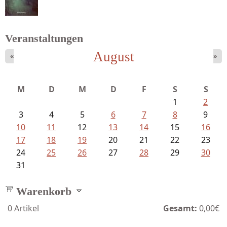
Veranstaltungen
Schnabel, Sigune und Philipp L´...
August
«
»
M
D
M
D
F
S
S
1
2
3
4
5
6
7
8
9
10
11
12
13
14
15
16
17
18
19
20
21
22
23
24
25
26
27
28
29
30
31
Warenkorb
0
Artikel
Gesamt:
0,00€