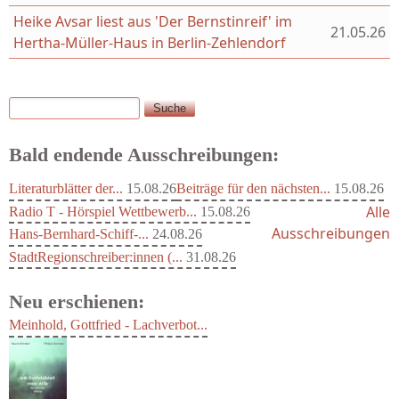
Heike Avsar liest aus 'Der Bernstinreif' im
21.05.26
Hertha-Müller-Haus in Berlin-Zehlendorf
Suche
Suchformular
Bald endende Ausschreibungen:
Literaturblätter der...
15.08.26
Beiträge für den nächsten...
15.08.26
Alle
Radio T - Hörspiel Wettbewerb...
15.08.26
Ausschreibungen
Hans-Bernhard-Schiff-...
24.08.26
StadtRegionschreiber:innen (...
31.08.26
Neu erschienen:
Meinhold, Gottfried - Lachverbot...