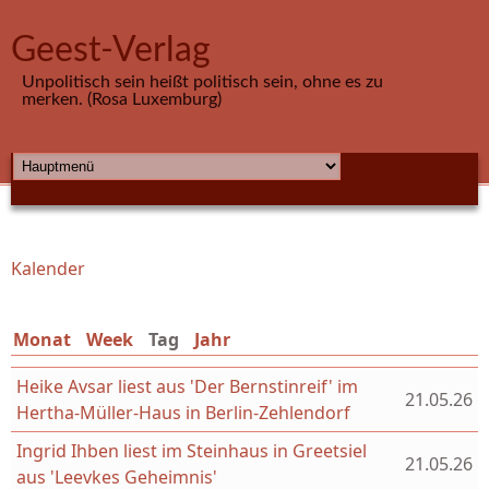
Direkt zum Inhalt
Geest-Verlag
Unpolitisch sein heißt politisch sein, ohne es zu
merken. (Rosa Luxemburg)
HAUPTMENÜ
Kalender
Sie sind hier
Monat
Week
Tag
(aktiver Reiter)
Jahr
Heike Avsar liest aus 'Der Bernstinreif' im
21.05.26
Hertha-Müller-Haus in Berlin-Zehlendorf
Ingrid Ihben liest im Steinhaus in Greetsiel
21.05.26
aus 'Leevkes Geheimnis'