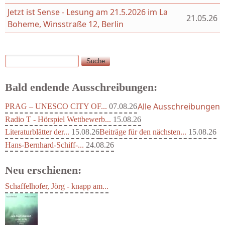
Jetzt ist Sense - Lesung am 21.5.2026 im La
21.05.26
Boheme, Winsstraße 12, Berlin
Suche
Suchformular
Bald endende Ausschreibungen:
Alle Ausschreibungen
PRAG – UNESCO CITY OF...
07.08.26
Radio T - Hörspiel Wettbewerb...
15.08.26
Literaturblätter der...
15.08.26
Beiträge für den nächsten...
15.08.26
Hans-Bernhard-Schiff-...
24.08.26
Neu erschienen:
Schaffelhofer, Jörg - knapp am...