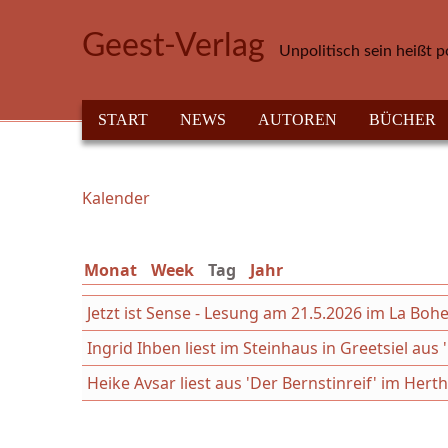
Direkt zum Inhalt
Geest-Verlag
Unpolitisch sein heißt p
HAUPTMENÜ
START
NEWS
AUTOREN
BÜCHER
Kalender
Sie sind hier
Monat
Week
Tag
(aktiver Reiter)
Jahr
Jetzt ist Sense - Lesung am 21.5.2026 im La Boh
Ingrid Ihben liest im Steinhaus in Greetsiel aus
Heike Avsar liest aus 'Der Bernstinreif' im Hert