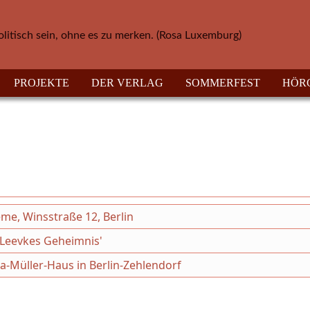
olitisch sein, ohne es zu merken. (Rosa Luxemburg)
PROJEKTE
DER VERLAG
SOMMERFEST
HÖR
eme, Winsstraße 12, Berlin
 'Leevkes Geheimnis'
ha-Müller-Haus in Berlin-Zehlendorf