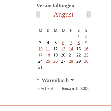
Veranstaltungen
August
«
»
Mayer König, Wolfgang -
M
D
M
D
F
S
S
Dichtungen...
1
2
3
4
5
6
7
8
9
10
11
12
13
14
15
16
17
18
19
20
21
22
23
24
25
26
27
28
29
30
31
Warenkorb
0
Artikel
Gesamt:
0,00€