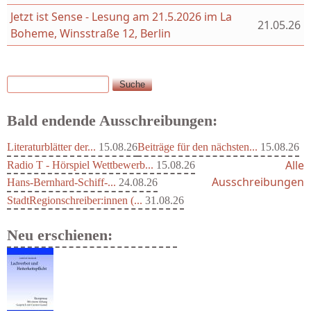
Jetzt ist Sense - Lesung am 21.5.2026 im La
21.05.26
Boheme, Winsstraße 12, Berlin
Suche
Suchformular
Bald endende Ausschreibungen:
Literaturblätter der...
15.08.26
Beiträge für den nächsten...
15.08.26
Alle
Radio T - Hörspiel Wettbewerb...
15.08.26
Ausschreibungen
Hans-Bernhard-Schiff-...
24.08.26
StadtRegionschreiber:innen (...
31.08.26
Neu erschienen:
Ein Leben zwischen Drievorden und...