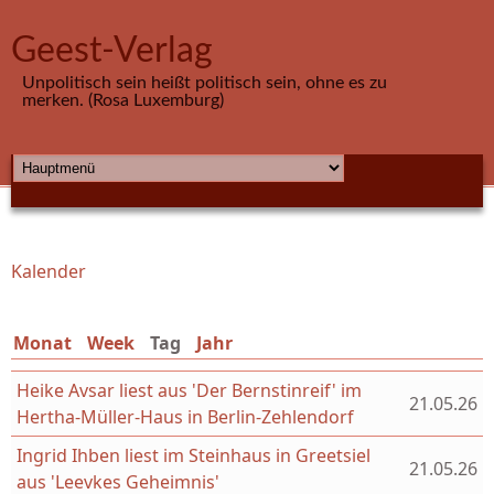
Direkt zum Inhalt
Geest-Verlag
Unpolitisch sein heißt politisch sein, ohne es zu
merken. (Rosa Luxemburg)
HAUPTMENÜ
Kalender
Sie sind hier
Monat
Week
Tag
(aktiver Reiter)
Jahr
Heike Avsar liest aus 'Der Bernstinreif' im
21.05.26
Hertha-Müller-Haus in Berlin-Zehlendorf
Ingrid Ihben liest im Steinhaus in Greetsiel
21.05.26
aus 'Leevkes Geheimnis'