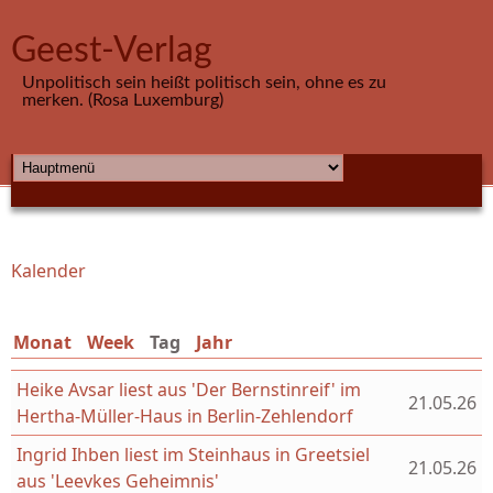
Direkt zum Inhalt
Geest-Verlag
Unpolitisch sein heißt politisch sein, ohne es zu
merken. (Rosa Luxemburg)
HAUPTMENÜ
Kalender
Sie sind hier
Monat
Week
Tag
(aktiver Reiter)
Jahr
Heike Avsar liest aus 'Der Bernstinreif' im
21.05.26
Hertha-Müller-Haus in Berlin-Zehlendorf
Ingrid Ihben liest im Steinhaus in Greetsiel
21.05.26
aus 'Leevkes Geheimnis'