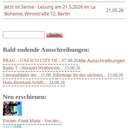
Jetzt ist Sense - Lesung am 21.5.2026 im La
21.05.26
Boheme, Winsstraße 12, Berlin
Suche
Suchformular
Bald endende Ausschreibungen:
Alle Ausschreibungen
PRAG – UNESCO CITY OF...
07.08.26
Radio T - Hörspiel Wettbewerb...
15.08.26
Literaturblätter der...
15.08.26
Beiträge für den nächsten...
15.08.26
Hans-Bernhard-Schiff-...
24.08.26
Neu erschienen: