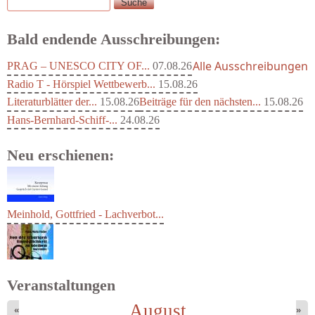
Suche
Suchformular
Bald endende Ausschreibungen:
Alle Ausschreibungen
PRAG – UNESCO CITY OF...
07.08.26
Radio T - Hörspiel Wettbewerb...
15.08.26
Literaturblätter der...
15.08.26
Beiträge für den nächsten...
15.08.26
Hans-Bernhard-Schiff-...
24.08.26
Neu erschienen:
Meinhold, Gottfried - Lachverbot...
Veranstaltungen
August
«
»