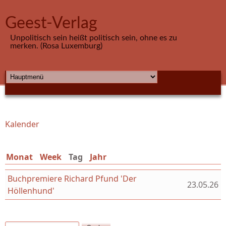
Direkt zum Inhalt
Geest-Verlag
Unpolitisch sein heißt politisch sein, ohne es zu
merken. (Rosa Luxemburg)
HAUPTMENÜ
Kalender
Sie sind hier
Monat
Week
Tag
(aktiver Reiter)
Jahr
Buchpremiere Richard Pfund 'Der
23.05.26
Höllenhund'