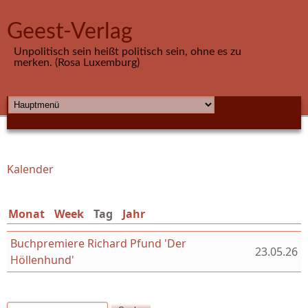
Direkt zum Inhalt
Geest-Verlag
Unpolitisch sein heißt politisch sein, ohne es zu
merken. (Rosa Luxemburg)
HAUPTMENÜ
Kalender
Sie sind hier
Monat
Week
Tag
(aktiver Reiter)
Jahr
Buchpremiere Richard Pfund 'Der
23.05.26
Höllenhund'