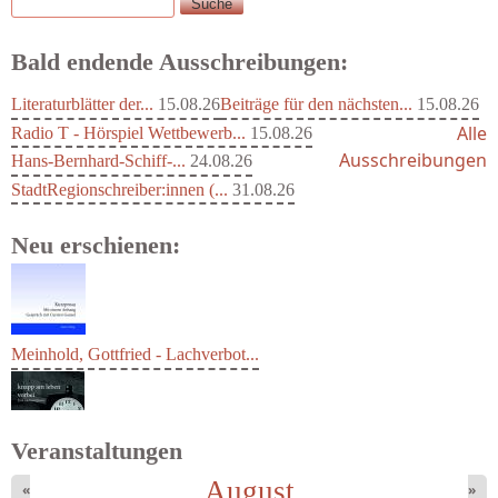
Suche
Suchformular
Bald endende Ausschreibungen:
Literaturblätter der...
15.08.26
Beiträge für den nächsten...
15.08.26
Alle
Radio T - Hörspiel Wettbewerb...
15.08.26
Ausschreibungen
Hans-Bernhard-Schiff-...
24.08.26
StadtRegionschreiber:innen (...
31.08.26
Neu erschienen:
Meinhold, Gottfried - Lachverbot...
Veranstaltungen
August
«
»