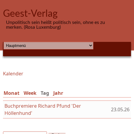
Direkt zum Inhalt
Geest-Verlag
Unpolitisch sein heißt politisch sein, ohne es zu
merken. (Rosa Luxemburg)
HAUPTMENÜ
Kalender
Sie sind hier
Monat
Week
Tag
(aktiver Reiter)
Jahr
Buchpremiere Richard Pfund 'Der
23.05.26
Höllenhund'