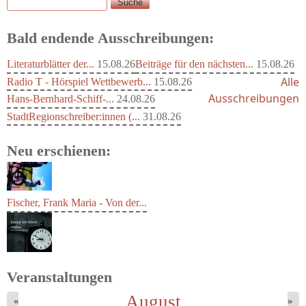
Suche
Suchformular
Bald endende Ausschreibungen:
Literaturblätter der...
15.08.26
Beiträge für den nächsten...
15.08.26
Alle
Radio T - Hörspiel Wettbewerb...
15.08.26
Ausschreibungen
Hans-Bernhard-Schiff-...
24.08.26
StadtRegionschreiber:innen (...
31.08.26
Neu erschienen:
Fischer, Frank Maria - Von der...
Veranstaltungen
August
«
»