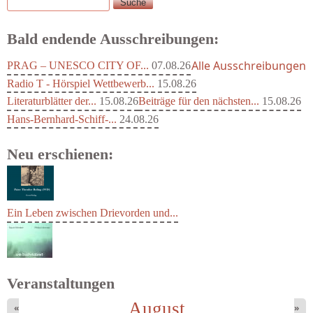
Suche
Suchformular
Bald endende Ausschreibungen:
Alle Ausschreibungen
PRAG – UNESCO CITY OF...
07.08.26
Radio T - Hörspiel Wettbewerb...
15.08.26
Literaturblätter der...
15.08.26
Beiträge für den nächsten...
15.08.26
Hans-Bernhard-Schiff-...
24.08.26
Neu erschienen:
Ein Leben zwischen Drievorden und...
Veranstaltungen
August
«
»