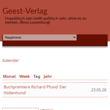
Direkt zum Inhalt
Geest-Verlag
Unpolitisch sein heißt politisch sein, ohne es zu
merken. (Rosa Luxemburg)
HAUPTMENÜ
Kalender
Sie sind hier
Monat
Week
Tag
(aktiver Reiter)
Jahr
Buchpremiere Richard Pfund 'Der
23.05.26
Höllenhund'