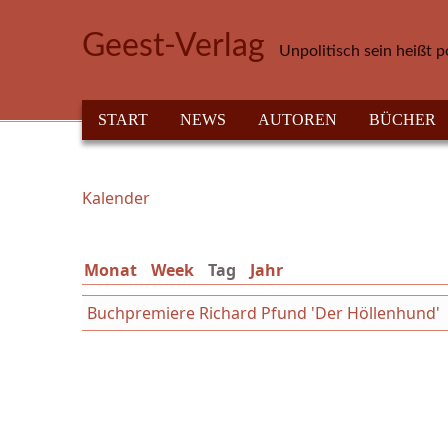
Direkt zum Inhalt
Geest-Verlag
Unpolitisch sein heißt p
HAUPTMENÜ
START
NEWS
AUTOREN
BÜCHER
Kalender
Sie sind hier
Monat
Week
Tag
(aktiver Reiter)
Jahr
Buchpremiere Richard Pfund 'Der Höllenhund'