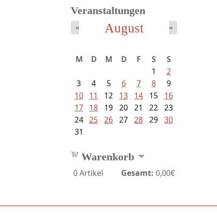
Veranstaltungen
August
«
»
Ein Leben zwischen Drievorden
M
D
M
D
F
S
S
und...
1
2
3
4
5
6
7
8
9
10
11
12
13
14
15
16
17
18
19
20
21
22
23
24
25
26
27
28
29
30
31
Warenkorb
0
Artikel
Gesamt:
0,00€