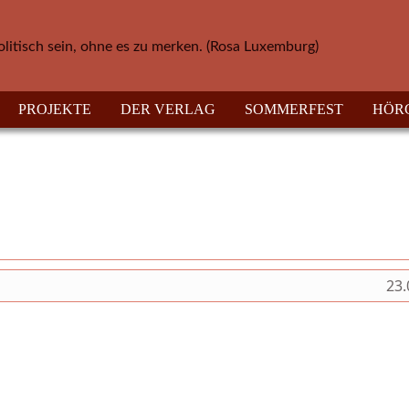
olitisch sein, ohne es zu merken. (Rosa Luxemburg)
PROJEKTE
DER VERLAG
SOMMERFEST
HÖR
23.