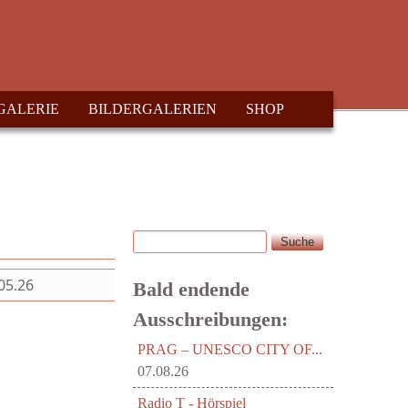
GALERIE
BILDERGALERIEN
SHOP
Suche
Suchformular
05.26
Bald endende
Ausschreibungen:
PRAG – UNESCO CITY OF...
07.08.26
Radio T - Hörspiel