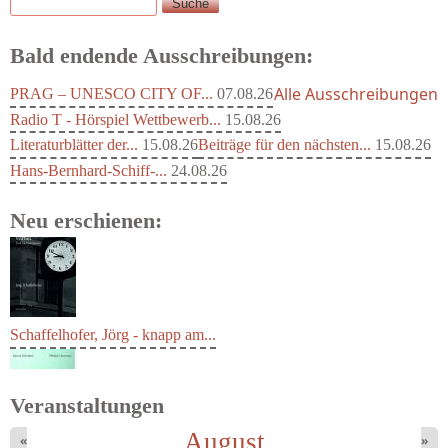
Suche
Suchformular
Bald endende Ausschreibungen:
Alle Ausschreibungen
PRAG – UNESCO CITY OF...
07.08.26
Radio T - Hörspiel Wettbewerb...
15.08.26
Literaturblätter der...
15.08.26
Beiträge für den nächsten...
15.08.26
Hans-Bernhard-Schiff-...
24.08.26
Neu erschienen:
Schaffelhofer, Jörg - knapp am...
Veranstaltungen
August
«
»