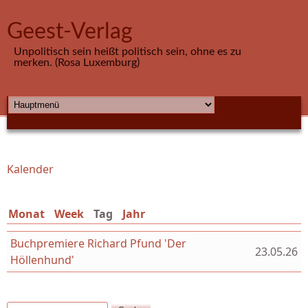
Direkt zum Inhalt
Geest-Verlag
Unpolitisch sein heißt politisch sein, ohne es zu
merken. (Rosa Luxemburg)
HAUPTMENÜ
Kalender
Sie sind hier
Monat
Week
Tag
(aktiver Reiter)
Jahr
Buchpremiere Richard Pfund 'Der
23.05.26
Höllenhund'