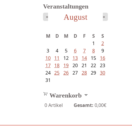
Veranstaltungen
August
«
»
Meinhold, Gottfried -
M
D
M
D
F
S
S
Lachverbot...
1
2
3
4
5
6
7
8
9
10
11
12
13
14
15
16
17
18
19
20
21
22
23
24
25
26
27
28
29
30
31
Warenkorb
0
Artikel
Gesamt:
0,00€