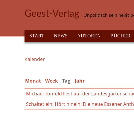
Direkt zum Inhalt
Geest-Verlag
Unpolitisch sein heißt p
HAUPTMENÜ
START
NEWS
AUTOREN
BÜCHER
Kalender
Sie sind hier
Monat
Week
Tag
(aktiver Reiter)
Jahr
Michael Tonfeld liest auf der Landesgartensch
Schaltet ein! Hört hinein! Die neue Essener An