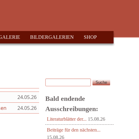
GALERIE
BILDERGALERIEN
SHOP
Suche
Suchformular
24.05.26
Bald endende
sen
24.05.26
Ausschreibungen:
Literaturblätter der...
15.08.26
Beiträge für den nächsten...
15.08.26