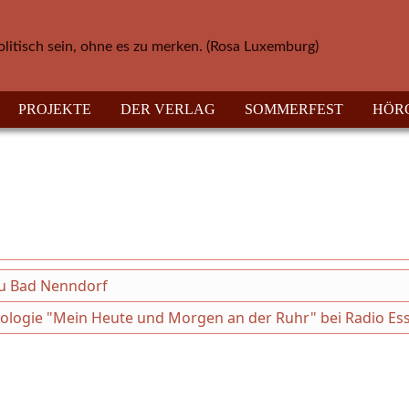
olitisch sein, ohne es zu merken. (Rosa Luxemburg)
PROJEKTE
DER VERLAG
SOMMERFEST
HÖR
au Bad Nenndorf
thologie "Mein Heute und Morgen an der Ruhr" bei Radio Es