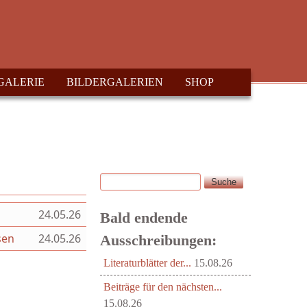
GALERIE
BILDERGALERIEN
SHOP
Suche
Suchformular
24.05.26
Bald endende
sen
24.05.26
Ausschreibungen:
Literaturblätter der...
15.08.26
Beiträge für den nächsten...
15.08.26