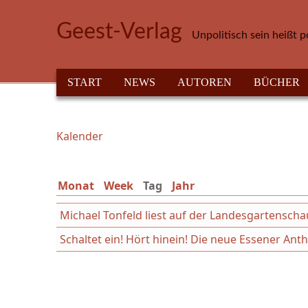
Direkt zum Inhalt
Geest-Verlag
Unpolitisch sein heißt p
HAUPTMENÜ
START
NEWS
AUTOREN
BÜCHER
Kalender
Sie sind hier
Monat
Week
Tag
(aktiver Reiter)
Jahr
Michael Tonfeld liest auf der Landesgartensch
Schaltet ein! Hört hinein! Die neue Essener An