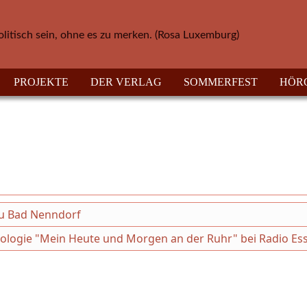
olitisch sein, ohne es zu merken. (Rosa Luxemburg)
PROJEKTE
DER VERLAG
SOMMERFEST
HÖR
au Bad Nenndorf
thologie "Mein Heute und Morgen an der Ruhr" bei Radio Es