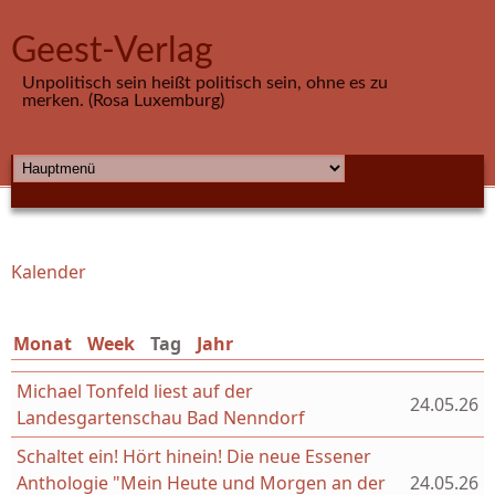
Direkt zum Inhalt
Geest-Verlag
Unpolitisch sein heißt politisch sein, ohne es zu
merken. (Rosa Luxemburg)
HAUPTMENÜ
Kalender
Sie sind hier
Monat
Week
Tag
(aktiver Reiter)
Jahr
Michael Tonfeld liest auf der
24.05.26
Landesgartenschau Bad Nenndorf
Schaltet ein! Hört hinein! Die neue Essener
Anthologie "Mein Heute und Morgen an der
24.05.26