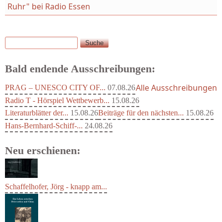
Ruhr" bei Radio Essen
Suche
Suchformular
Bald endende Ausschreibungen:
Alle Ausschreibungen
PRAG – UNESCO CITY OF...
07.08.26
Radio T - Hörspiel Wettbewerb...
15.08.26
Literaturblätter der...
15.08.26
Beiträge für den nächsten...
15.08.26
Hans-Bernhard-Schiff-...
24.08.26
Neu erschienen:
Schaffelhofer, Jörg - knapp am...