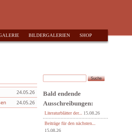
GALERIE
BILDERGALERIEN
SHOP
Suche
Suchformular
24.05.26
Bald endende
sen
24.05.26
Ausschreibungen:
Literaturblätter der...
15.08.26
Beiträge für den nächsten...
15.08.26