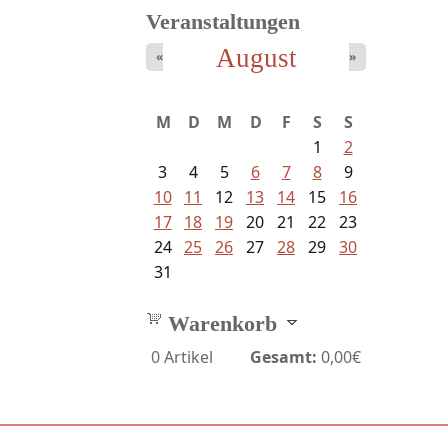
Veranstaltungen
August
«
»
Mayer König, Wolfgang -
M
D
M
D
F
S
S
Dichtungen...
1
2
3
4
5
6
7
8
9
10
11
12
13
14
15
16
17
18
19
20
21
22
23
24
25
26
27
28
29
30
31
Warenkorb
0
Artikel
Gesamt:
0,00€