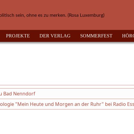
olitisch sein, ohne es zu merken. (Rosa Luxemburg)
PROJEKTE
DER VERLAG
SOMMERFEST
HÖR
au Bad Nenndorf
thologie "Mein Heute und Morgen an der Ruhr" bei Radio Es