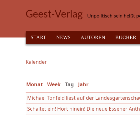
Direkt zum Inhalt
Geest-Verlag
Unpolitisch sein heißt p
HAUPTMENÜ
START
NEWS
AUTOREN
BÜCHER
Kalender
Sie sind hier
Monat
Week
Tag
(aktiver Reiter)
Jahr
Michael Tonfeld liest auf der Landesgartensch
Schaltet ein! Hört hinein! Die neue Essener An