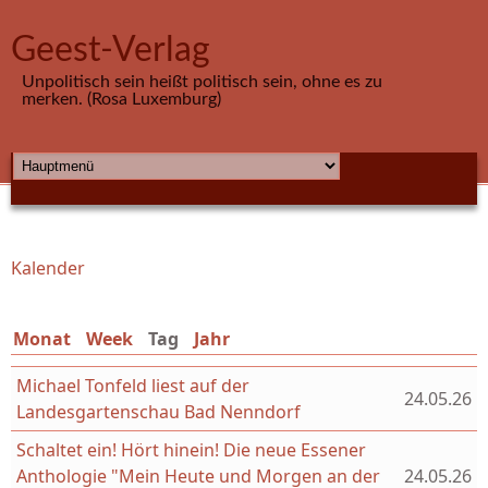
Direkt zum Inhalt
Geest-Verlag
Unpolitisch sein heißt politisch sein, ohne es zu
merken. (Rosa Luxemburg)
HAUPTMENÜ
Kalender
Sie sind hier
Monat
Week
Tag
(aktiver Reiter)
Jahr
Michael Tonfeld liest auf der
24.05.26
Landesgartenschau Bad Nenndorf
Schaltet ein! Hört hinein! Die neue Essener
Anthologie "Mein Heute und Morgen an der
24.05.26