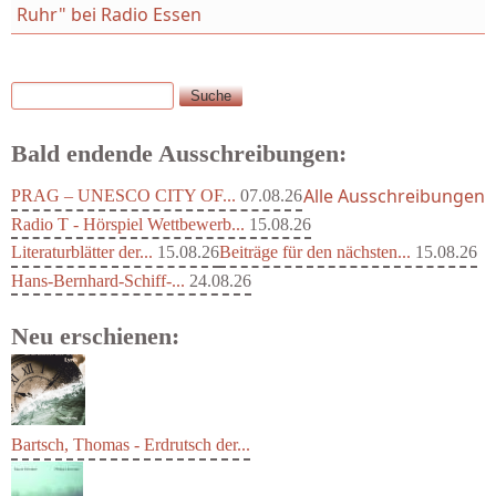
Ruhr" bei Radio Essen
Suche
Suchformular
Bald endende Ausschreibungen:
Alle Ausschreibungen
PRAG – UNESCO CITY OF...
07.08.26
Radio T - Hörspiel Wettbewerb...
15.08.26
Literaturblätter der...
15.08.26
Beiträge für den nächsten...
15.08.26
Hans-Bernhard-Schiff-...
24.08.26
Neu erschienen:
Bartsch, Thomas - Erdrutsch der...