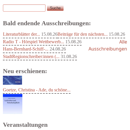
Suche
Suchformular
Bald endende Ausschreibungen:
Literaturblätter der...
15.08.26
Beiträge für den nächsten...
15.08.26
Alle
Radio T - Hörspiel Wettbewerb...
15.08.26
Ausschreibungen
Hans-Bernhard-Schiff-...
24.08.26
StadtRegionschreiber:innen (...
31.08.26
Neu erschienen:
Goetze, Christina - Ade, du schöne...
Veranstaltungen