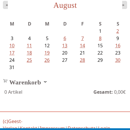
August
«
»
Meinhold, Gottfried - Lachverbot...
M
D
M
D
F
S
S
1
2
3
4
5
6
7
8
9
10
11
12
13
14
15
16
17
18
19
20
21
22
23
24
25
26
27
28
29
30
31
Warenkorb
0
Artikel
Gesamt:
0,00€
(c)Geest-
Verlag
|
Kontakt
|
Impressum
|
Datenschutz
|
Login