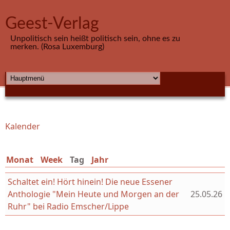
Direkt zum Inhalt
Geest-Verlag
Unpolitisch sein heißt politisch sein, ohne es zu
merken. (Rosa Luxemburg)
HAUPTMENÜ
Kalender
Sie sind hier
Monat
Week
Tag
(aktiver Reiter)
Jahr
Schaltet ein! Hört hinein! Die neue Essener
Anthologie "Mein Heute und Morgen an der
25.05.26
Ruhr" bei Radio Emscher/Lippe