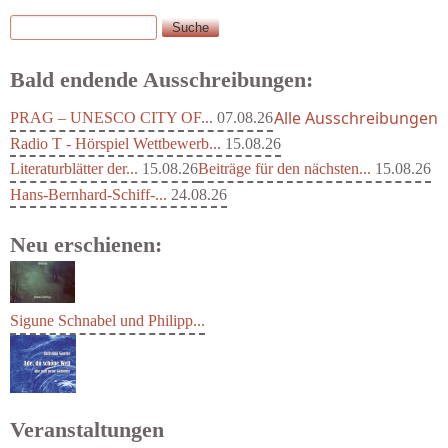
Suche
Suchformular
Bald endende Ausschreibungen:
Alle Ausschreibungen
PRAG – UNESCO CITY OF...
07.08.26
Radio T - Hörspiel Wettbewerb...
15.08.26
Literaturblätter der...
15.08.26
Beiträge für den nächsten...
15.08.26
Hans-Bernhard-Schiff-...
24.08.26
Neu erschienen:
Sigune Schnabel und Philipp...
Veranstaltungen