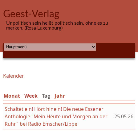
Direkt zum Inhalt
Geest-Verlag
Unpolitisch sein heißt politisch sein, ohne es zu
merken. (Rosa Luxemburg)
HAUPTMENÜ
Kalender
Sie sind hier
Monat
Week
Tag
(aktiver Reiter)
Jahr
Schaltet ein! Hört hinein! Die neue Essener
Anthologie "Mein Heute und Morgen an der
25.05.26
Ruhr" bei Radio Emscher/Lippe