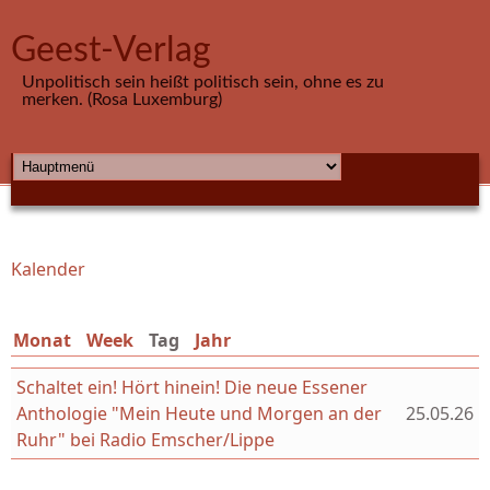
Direkt zum Inhalt
Geest-Verlag
Unpolitisch sein heißt politisch sein, ohne es zu
merken. (Rosa Luxemburg)
HAUPTMENÜ
Kalender
Sie sind hier
Monat
Week
Tag
(aktiver Reiter)
Jahr
Schaltet ein! Hört hinein! Die neue Essener
Anthologie "Mein Heute und Morgen an der
25.05.26
Ruhr" bei Radio Emscher/Lippe