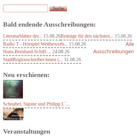
Suche
Suchformular
Bald endende Ausschreibungen:
Literaturblätter der...
15.08.26
Beiträge für den nächsten...
15.08.26
Alle
Radio T - Hörspiel Wettbewerb...
15.08.26
Ausschreibungen
Hans-Bernhard-Schiff-...
24.08.26
StadtRegionschreiber:innen (...
31.08.26
Neu erschienen:
Schnabel, Sigune und Philipp L´...
Veranstaltungen